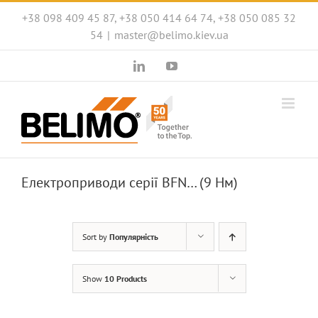
Skip
+38 098 409 45 87, +38 050 414 64 74, +38 050 085 32
to
54
|
master@belimo.kiev.ua
content
LinkedIn
YouTube
Електроприводи серії BFN… (9 Нм)
Sort by
Популярність
Show
10 Products