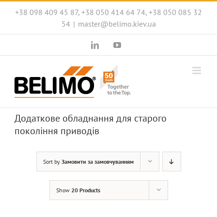
Skip
+38 098 409 45 87, +38 050 414 64 74, +38 050 085 32
to
54
|
master@belimo.kiev.ua
content
LinkedIn
YouTube
Додаткове обладнання для старого
покоління приводів
Sort by
Замовити за замовчуванням
Show
20 Products