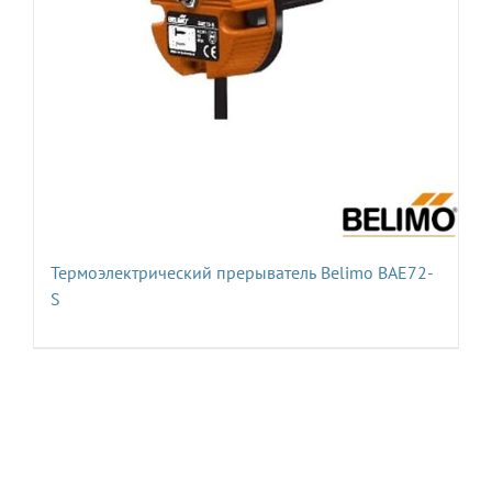
Термоэлектрический прерыватель Belimo BAE72-
S