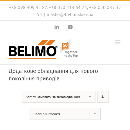
Skip
+38 098 409 45 87, +38 050 414 64 74, +38 050 085 32
to
54
|
master@belimo.kiev.ua
content
LinkedIn
YouTube
Додаткове обладнання для нового
покоління приводів
Sort by
Замовити за замовчуванням
Show
30 Products