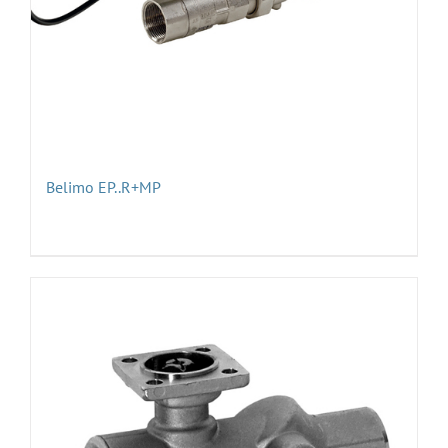
Belimo EP..R+MP