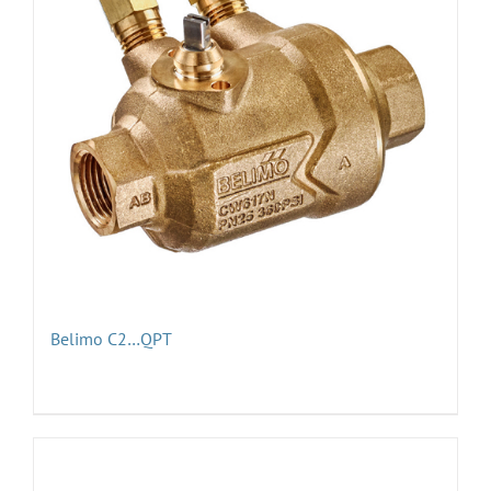
Belimo C2…QPT