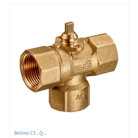
Belimo C3…Q-..