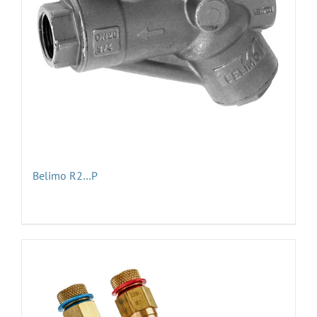
Belimo R2…P