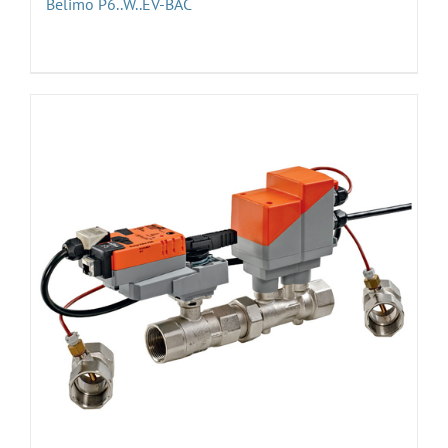
Belimo P6..W..EV-BAC