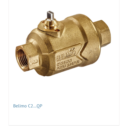
Belimo C2…QP