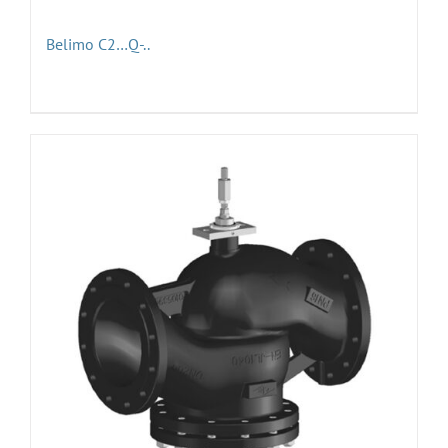
Belimo C2…Q-..