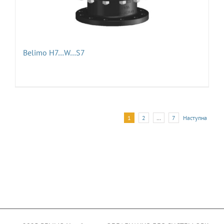
Belimo H7…W…S7
1
2
…
7
Наступна