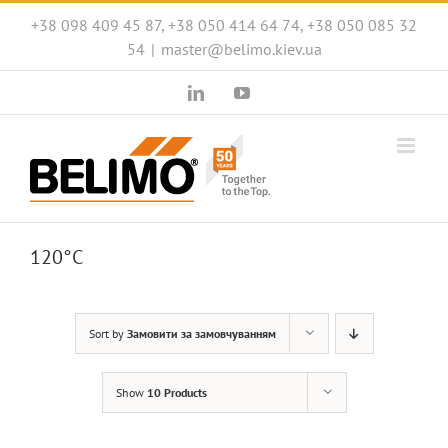
Skip
+38 098 409 45 87, +38 050 414 64 74, +38 050 085 32
to
54
|
master@belimo.kiev.ua
content
LinkedIn
YouTube
120°C
Sort by
Замовити за замовчуванням
Show
10 Products