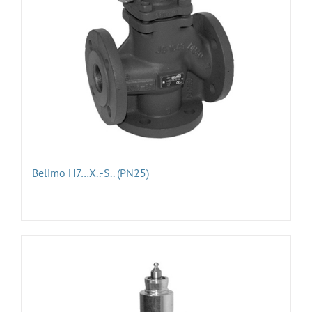
Belimo H7…X..-S.. (PN25)