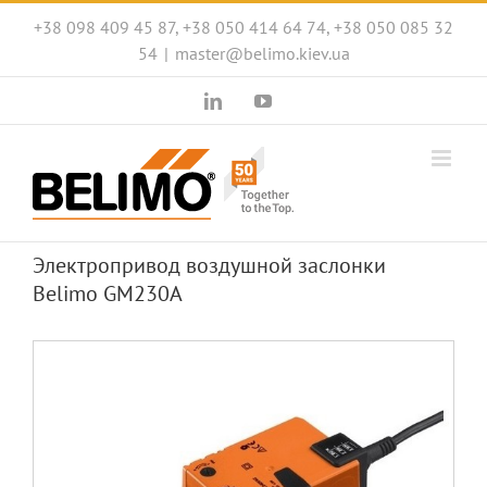
Skip
+38 098 409 45 87, +38 050 414 64 74, +38 050 085 32
to
54
|
master@belimo.kiev.ua
content
LinkedIn
YouTube
Электропривод воздушной заслонки
Belimo GM230A