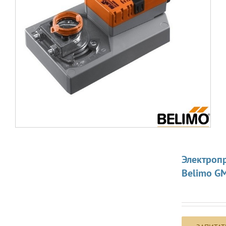
Электроп
Belimo G