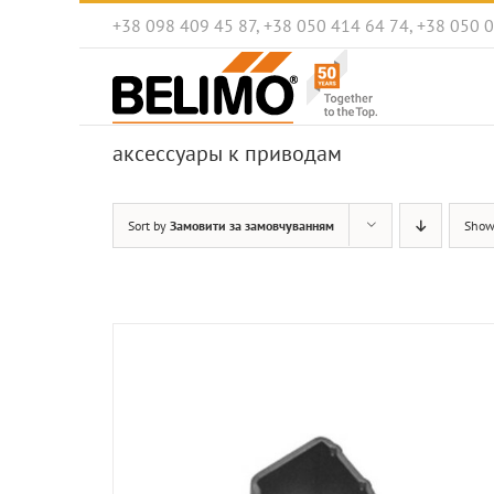
Skip
+38 098 409 45 87, +38 050 414 64 74, +38 050 
to
content
аксессуары к приводам
Sort by
Замовити за замовчуванням
Sho