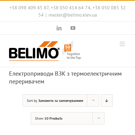
Skip
+38 098 409 45 87, +38 050 414 64 74, +38 050 085 32
to
54
|
master@belimo.kiev.ua
content
LinkedIn
YouTube
Електроприводи ВЗК з термоелектричним
переривачем
Sort by
Замовити за замовчуванням
Show
10 Products