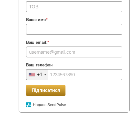
Ваше имя
*
Ваш email:
*
Ваш телефон
+1
Підписатися
Надано SendPulse