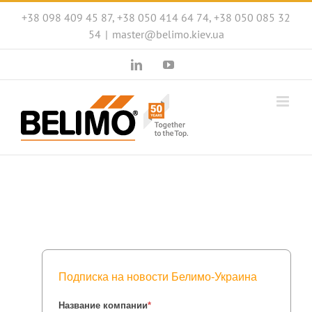
Skip
+38 098 409 45 87, +38 050 414 64 74, +38 050 085 32
to
54
|
master@belimo.kiev.ua
content
LinkedIn
YouTube
Подписка на новости Белимо-Украина
Название компании
*