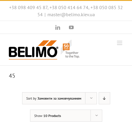
Skip
+38 098 409 45 87, +38 050 414 64 74, +38 050 085 32
to
54
|
master@belimo.kiev.ua
content
LinkedIn
YouTube
45
Sort by
Замовити за замовчуванням
Show
10 Products