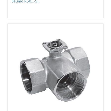
Belimo R30…-S..