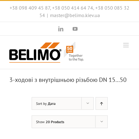
Skip
+38 098 409 45 87, +38 050 414 64 74, +38 050 085 32
to
54
|
master@belimo.kiev.ua
content
LinkedIn
YouTube
3-ходові з внутрішньою різьбою DN 15...50
Sort by
Дата
Show
20 Products