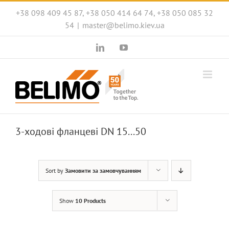
Skip
+38 098 409 45 87, +38 050 414 64 74, +38 050 085 32
to
54
|
master@belimo.kiev.ua
content
LinkedIn
YouTube
3-ходові фланцеві DN 15...50
Sort by
Замовити за замовчуванням
Show
10 Products