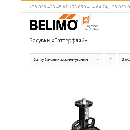
Skip
+38 098 409 45 87, +38 050 414 64 74, +38 050 
to
content
Засувки «Баттерфляй»
Sort by
Замовити за замовчуванням
Sho