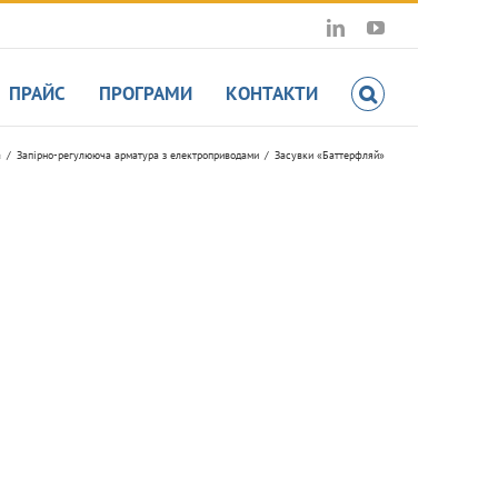
LinkedIn
YouTube
ПРАЙС
ПРОГРАМИ
КОНТАКТИ
а
Запірно-регулююча арматура з електроприводами
Засувки «Баттерфляй»