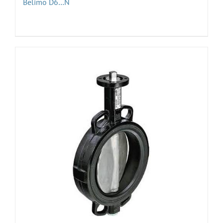
Belimo D6…N