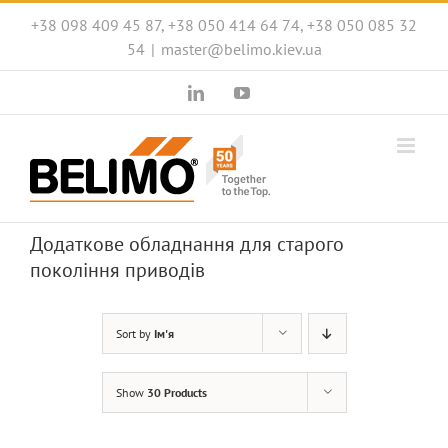
Skip
+38 098 409 45 87, +38 050 414 64 74, +38 050 085 32
to
54
|
master@belimo.kiev.ua
content
LinkedIn
YouTube
Додаткове обладнання для старого
покоління приводів
Sort by
Ім'я
Show
30 Products