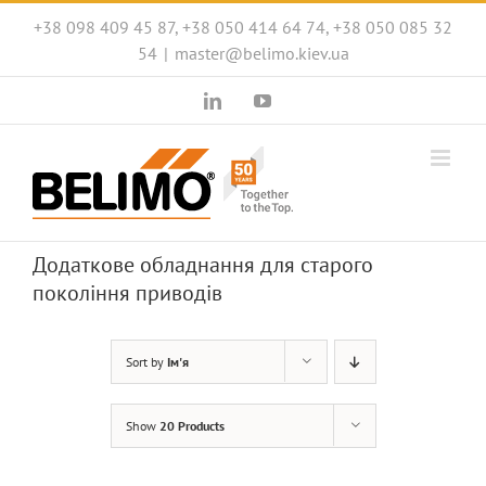
Skip
+38 098 409 45 87, +38 050 414 64 74, +38 050 085 32
to
54
|
master@belimo.kiev.ua
content
LinkedIn
YouTube
Додаткове обладнання для старого
покоління приводів
Sort by
Ім'я
Show
20 Products