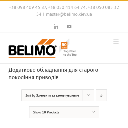
Skip
+38 098 409 45 87, +38 050 414 64 74, +38 050 085 32
to
54
|
master@belimo.kiev.ua
content
LinkedIn
YouTube
Додаткове обладнання для старого
покоління приводів
Sort by
Замовити за замовчуванням
Show
10 Products