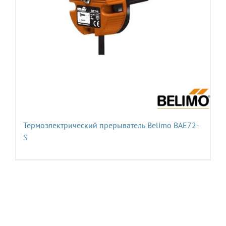
Термоэлектрический прерыватель Belimo BAE72-
S